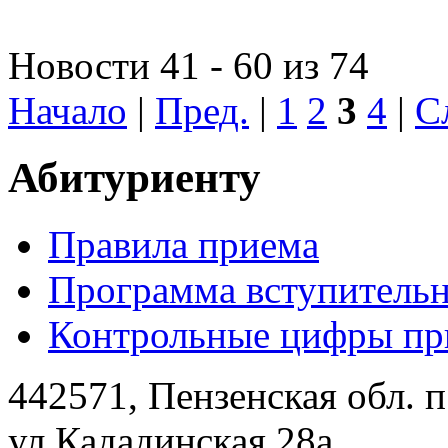
Новости 41 - 60 из 74
Начало
|
Пред.
|
1
2
3
4
|
С
Абитуриенту
Правила приема
Программа вступитель
Контрольные цифры при
442571, Пензенская обл. 
ул.Кададинская 28а