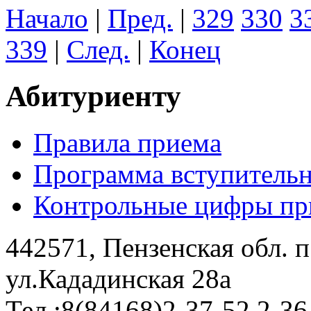
Начало
|
Пред.
|
329
330
3
339
|
След.
|
Конец
Абитуриенту
Правила приема
Программа вступитель
Контрольные цифры при
442571, Пензенская обл. 
ул.Кададинская 28а
Тел.:8(84168)2-37-52,2-36